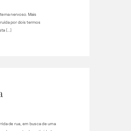
stema nervoso. Mais
truída por dois termos
sta […]
a
rrida de rua, em busca de uma