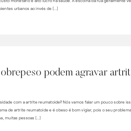
 custo monetário e alto lucro na saúde. A escolha da rua geralmente v
ientes urbanos ao invés de […]
obrepeso podem agravar artri
sidade com a artrite reumatoide? Nós vamos falar um pouco sobre isso
ema de artrite reumatoide e é obeso é bom vigiar, pois o seu problem
a, muitas pessoas […]