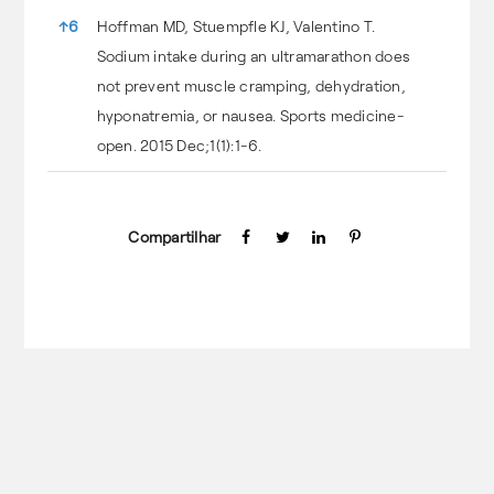
↑
6
Hoffman MD, Stuempfle KJ, Valentino T.
Sodium intake during an ultramarathon does
not prevent muscle cramping, dehydration,
hyponatremia, or nausea. Sports medicine-
open. 2015 Dec;1(1):1-6.
Compartilhar