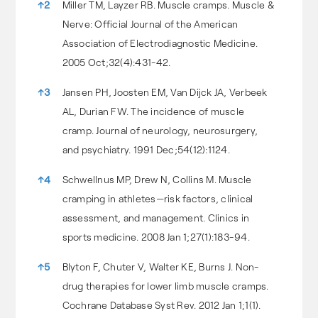
↑
2
Miller TM, Layzer RB. Muscle cramps. Muscle &
Nerve: Official Journal of the American
Association of Electrodiagnostic Medicine.
2005 Oct;32(4):431-42.
↑
3
Jansen PH, Joosten EM, Van Dijck JA, Verbeek
AL, Durian FW. The incidence of muscle
cramp. Journal of neurology, neurosurgery,
and psychiatry. 1991 Dec;54(12):1124.
↑
4
Schwellnus MP, Drew N, Collins M. Muscle
cramping in athletes—risk factors, clinical
assessment, and management. Clinics in
sports medicine. 2008 Jan 1;27(1):183-94.
↑
5
Blyton F, Chuter V, Walter KE, Burns J. Non-
drug therapies for lower limb muscle cramps.
Cochrane Database Syst Rev. 2012 Jan 1;1(1).