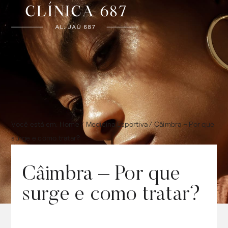
Você está em:
Home
/
Medicina Esportiva
/
Câimbra – Por que
surge e como tratar?
Câimbra – Por que
surge e como tratar?