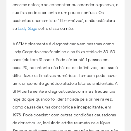
enorme esforço se concentrar ou aprender algo novo, e
sua fala pode soar lenta e um pouco confusa. Os
pacientes chamam isto “fibro-névoa”, e não está claro
se
Lady Gaga
sofre disso ou não.
A SFM tipicamente é diagnosticada em pessoas como
Lady Gaga: do sexo feminino e na faixa etária de 30-50
anos (ela tem 31 anos). Pode afetar até 1 pessoa em
cada 20, no entanto não há testes definitivos, por isso é
difícil fazer estimativas numéricas. Também pode haver
um componente genético aliado a fatores ambientais. A
SFM certamente é diagnosticada com mais frequência
hoje do que quando foi identificada pela primeira vez,
como causa de uma dor crônica e incapacitante, em
1976. Pode coexistir com outras condições causadoras
de dor articular, incluindo artrite reumatoide e lúpus.
Embora você possa pensar que, por não haver cura, não