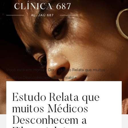
Você está em:
Home
/
Dor
/
Estudo Relata que muitos
Médicos Desconhecem a Fibromialgia
Estudo Relata que
muitos Médicos
Desconhecem a