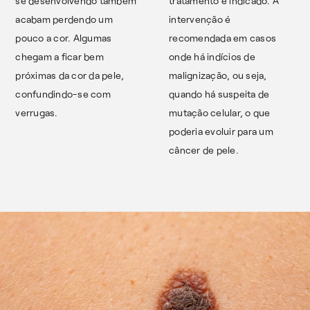
se desenvolvendo também
tratamento é indicado. A
acabam perdendo um
intervenção é
pouco a cor. Algumas
recomendada em casos
chegam a ficar bem
onde há indícios de
próximas da cor da pele,
malignização, ou seja,
confundindo-se com
quando há suspeita de
verrugas.
mutação celular, o que
poderia evoluir para um
câncer de pele.